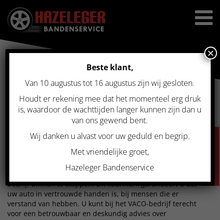
×
Beste klant,
Van 10 augustus tot 16 augustus zijn wij gesloten.
Home
>
Algemene voorwaarden
Houdt er rekening mee dat het momenteel erg druk
ALGEMENE
is, waardoor de wachttijden langer kunnen zijn dan u
VOORWAARDEN
van ons gewend bent.
Wij danken u alvast voor uw geduld en begrip.
VACATURES
VACO GECERTIFICEERD
Met vriendelijke groet,
Hazeleger Bandenservice
U maakt een juiste keuze door bij het VACO-gecertificeerd
bedrijf binnen te stappen. Dit keurmerk garandeert u dat
uw auto in vertrouwde handen is, bij mensen die er
verstand van hebben. U kunt bij het VACO-bedrijf terecht
voor een betrouwbaar en deskundig advies over