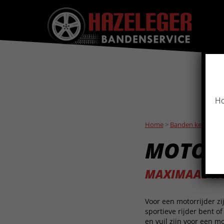
Ho
Home
>
Banden keuze
>
M
MOTOR
MAXIMAAL WE
Voor een motorrijder z
sportieve rijder bent o
en vuil zijn voor een 