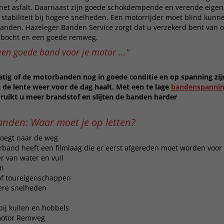
 het asfalt. Daarnaast zijn goede schokdempende en verende eige
 stabiliteit bij hogere snelheden. Een motorrijder moet blind kun
banden. Hazeleger Banden Service zorgt dat u verzekerd bent van 
 bocht en een goede remweg.
 een goede band voor je motor ..."
atig of de motorbanden nog in goede conditie en op spanning zijn
de lente weer voor de dag haalt. Met een te lage
bandenspanni
ruikt u meer brandstof en slijten de banden harder
nden: Waar moet je op letten?
voegt naar de weg
band heeft een filmlaag die er eerst afgereden moet worden voor 
r van water en vuil
en
/of toureigenschappen
ogere snelheden
ij kuilen en hobbels
motor Remweg