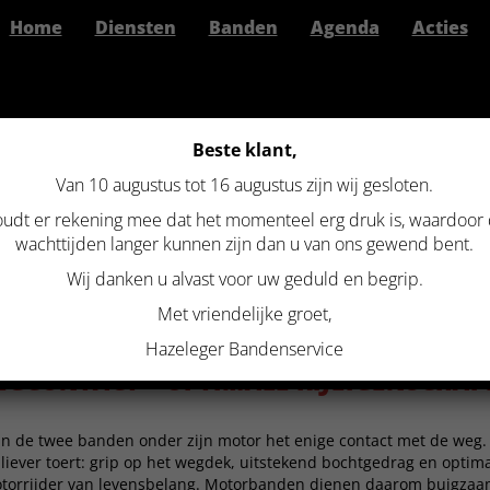
Home
Diensten
Banden
Agenda
Acties
Beste klant,
Van 10 augustus tot 16 augustus zijn wij gesloten.
udt er rekening mee dat het momenteel erg druk is, waardoor
wachttijden langer kunnen zijn dan u van ons gewend bent.
otorbanden
Wij danken u alvast voor uw geduld en begrip.
BANDEN
Met vriendelijke groet,
Hazeleger Bandenservice
GCONTACT – OPTIMALE RIJEIGENSCHA
ijn de twee banden onder zijn motor het enige contact met de weg.
f liever toert: grip op het wegdek, uitstekend bochtgedrag en optim
motorrijder van levensbelang. Motorbanden dienen daarom buigzaam 