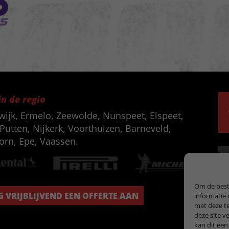
in de regio
wijk, Ermelo, Zeewolde, Nunspeet, Elspeet,
Putten, Nijkerk, Voorthuizen, Barneveld,
orn, Epe, Vaassen.
Om de beste
 VRIJBLIJVEND EEN OFFERTE AAN
informatie 
met deze te
deze site v
kan dit een