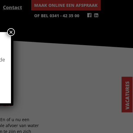
MAAK ONLINE EEN AFSPRAAK
Contact
OF BEL 0341 - 42 35 00
×
 de
VACATURES
PPEN
 En of u nu een
ale afvoer van water
te zijn en zich