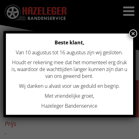
×
Beste klant,
Van 10 augustus tot 16 augustus zijn wij gesloten.
Home
>
Gebruikte velgen
>
Exclusieve breedset 20 inch Concaver
velgen voor BMW 5/6 serie 5×120 brons TPMS RFT
Houdt er rekening mee dat het momenteel erg druk
EXCLUSIEVE BREEDSET 20
is, waardoor de wachttijden langer kunnen zijn dan u
van ons gewend bent.
INCH CONCAVER VELGEN
Wij danken u alvast voor uw geduld en begrip.
VACATURES
VOOR BMW 5/6 SERIE
Met vriendelijke groet,
5×120 BRONS TPMS RFT
Hazeleger Bandenservice
Prijs
-