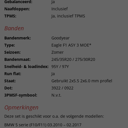
Gebalanceerd:
Ja
Naafdoppen:
Inclusief
TPMS:
Ja, inclusief TPMS
Banden
Bandenmerk:
Goodyear
Type:
Eagle F1 ASY 3 MOE*
Seizoen:
Zomer
Bandenmaat:
245/35R20 / 275/30R20
Snelheid- & loadindex:
95Y / 97Y
Run flat:
Ja
Staat:
Gebruikt 2x5.5 2x6.0 mm profiel
Dot:
3922 / 0922
3PMSF-symbool:
N.v.t.
Opmerkingen
Deze set is geschikt voor o.a. de volgende modellen:
BMW 5 serie (F10/F11) 03.2010 – 02.2017