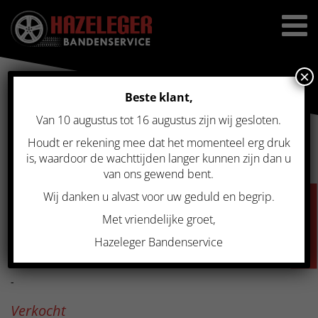
×
Beste klant,
Van 10 augustus tot 16 augustus zijn wij gesloten.
Home
>
Gebruikte velgen
>
Gebruikte 17 inch winterset voor Toyota
RAV-4 5×114.3 TPMS
Houdt er rekening mee dat het momenteel erg druk
GEBRUIKTE 17 INCH
is, waardoor de wachttijden langer kunnen zijn dan u
van ons gewend bent.
WINTERSET VOOR TOYOTA
Wij danken u alvast voor uw geduld en begrip.
VACATURES
RAV-4 5×114.3 TPMS
Met vriendelijke groet,
Hazeleger Bandenservice
Prijs
-
Verkocht