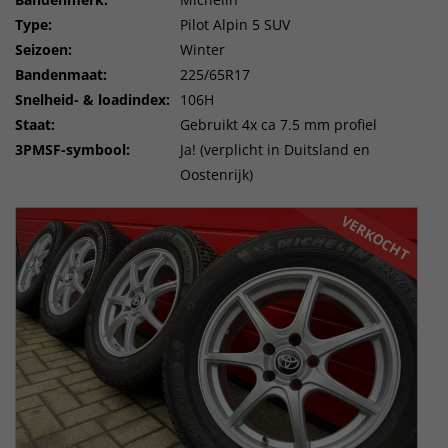
Type:
Pilot Alpin 5 SUV
Seizoen:
Winter
Bandenmaat:
225/65R17
Snelheid- & loadindex:
106H
Staat:
Gebruikt 4x ca 7.5 mm profiel
3PMSF-symbool:
Ja! (verplicht in Duitsland en
Oostenrijk)
VERKOCHT
VERKOCHT