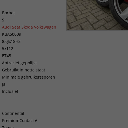
Borbet
S
Audi
Seat
Skoda
Volkswagen
KBA50009
8.0Jx18H2
5x112
ET45
Antraciet gepolijst
Gebruikt in nette staat
Minimale gebruikerssporen
Ja
Inclusief
Continental
PremiumContact 6
Zomer