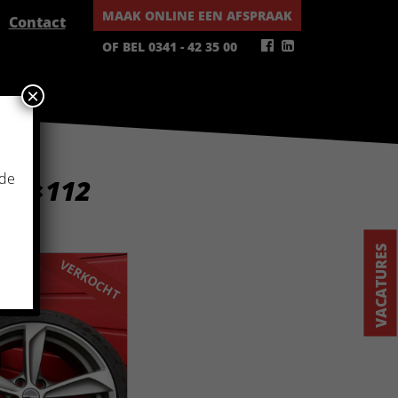
MAAK ONLINE EEN AFSPRAAK
Contact
OF BEL 0341 - 42 35 00
×
 de
H 5×112
VACATURES
VERKOCHT
VERKOCHT