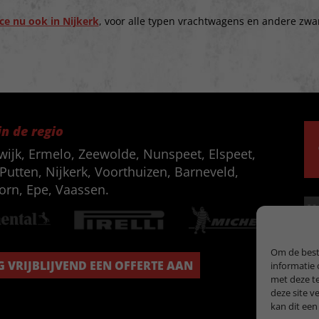
ce nu ook in Nijkerk
, voor alle typen vrachtwagens en andere zwa
in de regio
wijk, Ermelo, Zeewolde, Nunspeet, Elspeet,
Putten, Nijkerk, Voorthuizen, Barneveld,
orn, Epe, Vaassen.
Om de beste
 VRIJBLIJVEND EEN OFFERTE AAN
informatie 
met deze te
deze site v
kan dit een