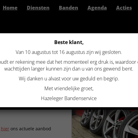
Home
Diensten
Banden
Agenda
Acties
Beste klant,
Van 10 augustus tot 16 augustus zijn wij gesloten.
>
Gebruikte set Borbet S velgen 18 inch 5×112 zomer
udt er rekening mee dat het momenteel erg druk is, waardoor
 SET BORBET S VELGEN 18 INC
wachttijden langer kunnen zijn dan u van ons gewend bent.
Wij danken u alvast voor uw geduld en begrip.
Met vriendelijke groet,
Hazeleger Bandenservice
k
hier
ons actuele aanbod