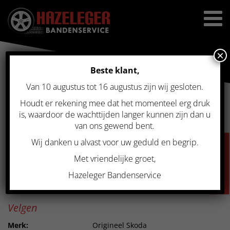
×
Beste klant,
Van 10 augustus tot 16 augustus zijn wij gesloten.
Home
>
Gebruikte velgen
>
Gebruikte set Origineel Skoda 5×100 14
inch
Houdt er rekening mee dat het momenteel erg druk
GEBRUIKTE SET ORIGINEEL
is, waardoor de wachttijden langer kunnen zijn dan u
van ons gewend bent.
SKODA 5×100 14 INCH
Wij danken u alvast voor uw geduld en begrip.
VACATURES
Met vriendelijke groet,
Prijs
Hazeleger Bandenservice
Op aanvraag
Velgen
Merk:
Origineel Skoda