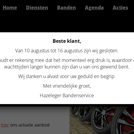
Home
Diensten
Banden
Agenda
Acties
Beste klant,
Van 10 augustus tot 16 augustus zijn wij gesloten.
>
Gebruikte set originele 18 inch Mercedes A, B, CLA velgen zwart glanzend
udt er rekening mee dat het momenteel erg druk is, waardoor
 SET ORIGINELE 18 INCH MERCE
wachttijden langer kunnen zijn dan u van ons gewend bent.
EN ZWART GLANZEND
Wij danken u alvast voor uw geduld en begrip.
Met vriendelijke groet,
Hazeleger Bandenservice
k
hier
ons actuele aanbod