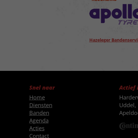
Hazeleger Bandenservi
Snel naar
Actief 
Home
Harder
Diensten
Uddel, 
Banden
Apeldo
Agenda
Acties
Contact