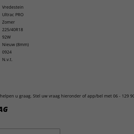
Vredestein
Ultrac PRO
Zomer
225/40R18
92W
Nieuw (8mm)
0924
N.v.t.
helpen u graag. Stel uw vraag hieronder of app/bel met 06 - 129 9
AG