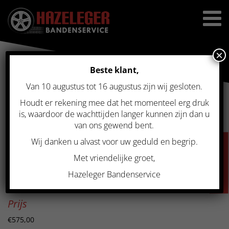
×
Beste klant,
Van 10 augustus tot 16 augustus zijn wij gesloten.
Home
>
Gebruikte velgen
>
Gebruikte set winterbanden op velg
5×120 voor BMW X5 18 inch Y-spaak
Houdt er rekening mee dat het momenteel erg druk
GEBRUIKTE SET
is, waardoor de wachttijden langer kunnen zijn dan u
van ons gewend bent.
WINTERBANDEN OP VELG
Wij danken u alvast voor uw geduld en begrip.
VACATURES
5×120 VOOR BMW X5 18
Met vriendelijke groet,
INCH Y-SPAAK
Hazeleger Bandenservice
Prijs
€575,00