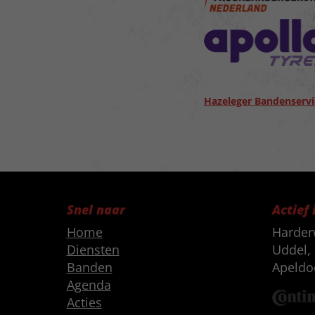
Hazeleger Bandenservi
Snel naar
Actief 
Home
Harder
Diensten
Uddel, 
Banden
Apeldo
Agenda
Acties