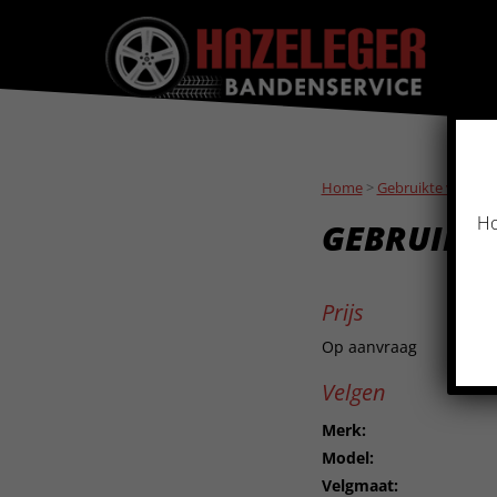
Home
>
Gebruikte velgen
Ho
GEBRUIKTE
Prijs
Op aanvraag
Velgen
Merk:
Model:
Velgmaat: