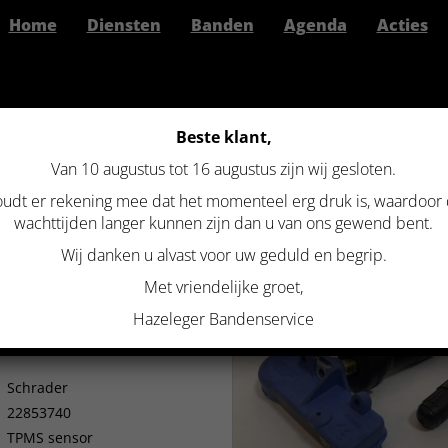
Home
Diensten
Banden
Agenda
Acties
Beste klant,
Van 10 augustus tot 16 augustus zijn wij gesloten.
>
Gebruikte TPMS sensor Schrader 22853740
udt er rekening mee dat het momenteel erg druk is, waardoor
 TPMS SENSOR SCHRADER 228
wachttijden langer kunnen zijn dan u van ons gewend bent.
Wij danken u alvast voor uw geduld en begrip.
Met vriendelijke groet,
Hazeleger Bandenservice
Schrader
22853740
TPMS sensor