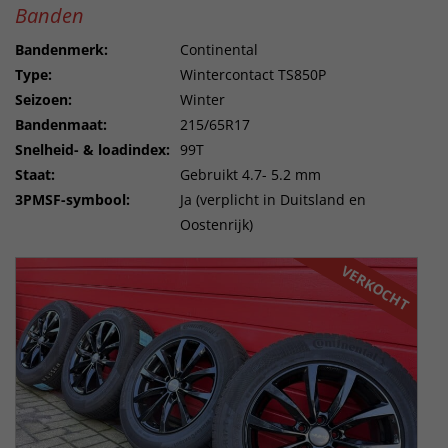
Banden
Bandenmerk:
Continental
Type:
Wintercontact TS850P
Seizoen:
Winter
Bandenmaat:
215/65R17
Snelheid- & loadindex:
99T
Staat:
Gebruikt 4.7- 5.2 mm
3PMSF-symbool:
Ja (verplicht in Duitsland en
Oostenrijk)
VERKOCHT
VERKOCHT