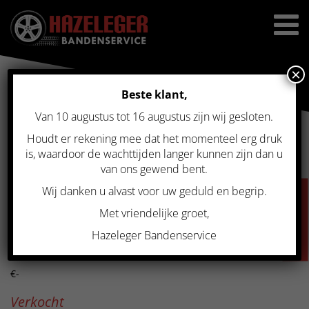
×
Beste klant,
Van 10 augustus tot 16 augustus zijn wij gesloten.
Home
>
Gebruikte velgen
>
Gebruikte winterset 5×112 17 inch zwart
Mak Wolf VW Tiguan
Houdt er rekening mee dat het momenteel erg druk
GEBRUIKTE WINTERSET
is, waardoor de wachttijden langer kunnen zijn dan u
van ons gewend bent.
5×112 17 INCH ZWART MAK
Wij danken u alvast voor uw geduld en begrip.
VACATURES
WOLF VW TIGUAN
Met vriendelijke groet,
Hazeleger Bandenservice
Prijs
€-
Verkocht