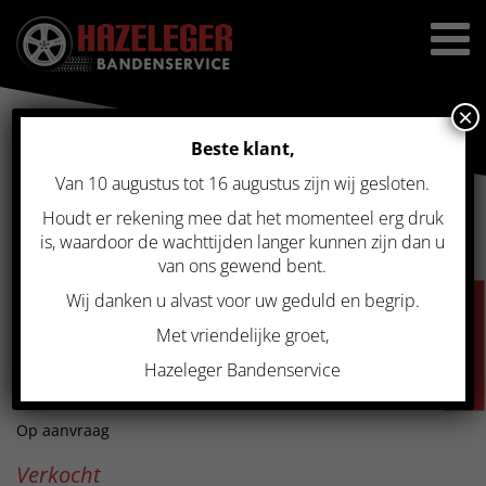
×
Beste klant,
Van 10 augustus tot 16 augustus zijn wij gesloten.
Home
>
Gebruikte velgen
>
Originele 17 inch Volkswagen Golf VII
Dijon velgenset 5×112
Houdt er rekening mee dat het momenteel erg druk
ORIGINELE 17 INCH
is, waardoor de wachttijden langer kunnen zijn dan u
van ons gewend bent.
VOLKSWAGEN GOLF VII
Wij danken u alvast voor uw geduld en begrip.
VACATURES
DIJON VELGENSET 5×112
Met vriendelijke groet,
Hazeleger Bandenservice
Prijs
Op aanvraag
Verkocht