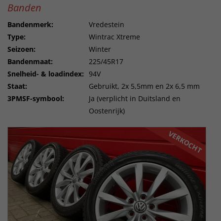
Banden
Bandenmerk:
Vredestein
Type:
Wintrac Xtreme
Seizoen:
Winter
Bandenmaat:
225/45R17
Snelheid- & loadindex:
94V
Staat:
Gebruikt, 2x 5,5mm en 2x 6,5 mm
3PMSF-symbool:
Ja (verplicht in Duitsland en
Oostenrijk)
VERKOCHT
VERKOCHT