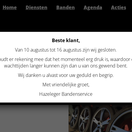
Home
Diensten
Banden
Agenda
Acties
Beste klant,
Van 10 augustus tot 16 augustus zijn wij gesloten.
>
Originele velgenset ABT AR by BBS 22 inch 5×130 voor Porsche Cayenne, A
udt er rekening mee dat het momenteel erg druk is, waardoor
 VELGENSET ABT AR BY BBS 22
wachttijden langer kunnen zijn dan u van ons gewend bent.
Wij danken u alvast voor uw geduld en begrip.
R PORSCHE CAYENNE, AUDI Q7
Met vriendelijke groet,
EN TOUAREG
Hazeleger Bandenservice