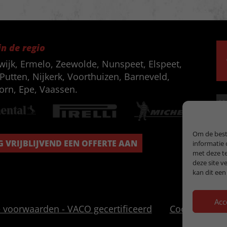
in de regio
wijk, Ermelo, Zeewolde, Nunspeet, Elspeet,
Putten, Nijkerk, Voorthuizen, Barneveld,
orn, Epe, Vaassen.
Om de beste
 VRIJBLIJVEND EEN OFFERTE AAN
informatie 
met deze te
deze site v
kan dit een
Acc
voorwaarden - VACO gecertificeerd
Cookiebeleid 