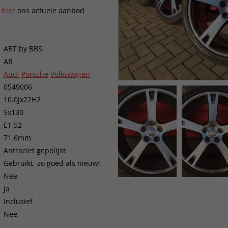
k
hier
ons actuele aanbod
ABT by BBS
AR
Audi
Porsche
Volkswagen
0549006
10.0Jx22H2
5x130
ET 52
71.6mm
Antraciet gepolijst
Gebruikt, zo goed als nieuw!
Nee
Ja
Inclusief
Nee