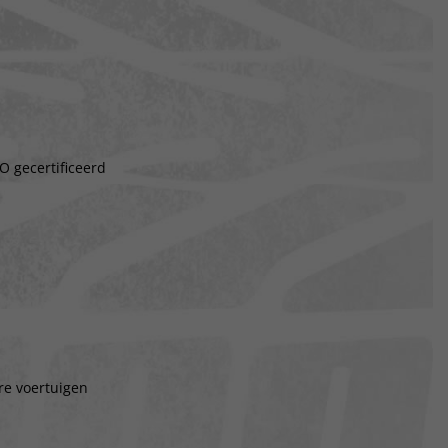
O gecertificeerd
re voertuigen