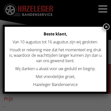
×
Beste klant,
Van 10 augustus tot 16 augustus zijn wij gesloten.
Home
>
Gebruikte velgen
>
Originele set BMW styling 236 17 inch
5×120 Dunlop winter run flat F10 F11
Houdt er rekening mee dat het momenteel erg druk
ORIGINELE SET BMW
is, waardoor de wachttijden langer kunnen zijn dan u
van ons gewend bent.
STYLING 236 17 INCH 5×120
Wij danken u alvast voor uw geduld en begrip.
VACATURES
DUNLOP WINTER RUN FLAT
Met vriendelijke groet,
F10 F11
Hazeleger Bandenservice
Prijs
-