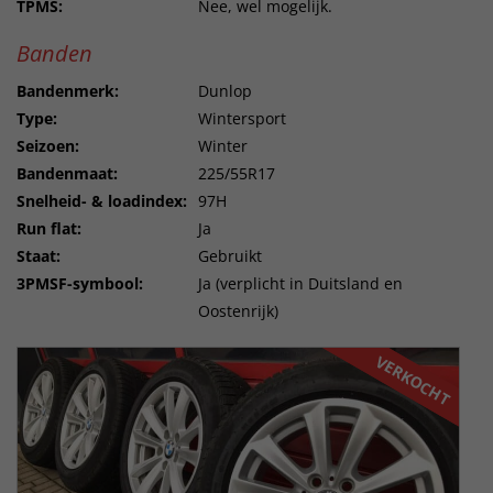
TPMS:
Nee, wel mogelijk.
Banden
Bandenmerk:
Dunlop
Type:
Wintersport
Seizoen:
Winter
Bandenmaat:
225/55R17
Snelheid- & loadindex:
97H
Run flat:
Ja
Staat:
Gebruikt
3PMSF-symbool:
Ja (verplicht in Duitsland en
Oostenrijk)
VERKOCHT
VERKOCHT