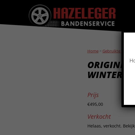
Home
>
Gebruikte velgen
Ho
ORIGINELE
WINTER RU
Prijs
€495,00
Verkocht
Helaas, verkocht. Bekij