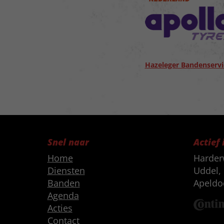
Hazeleger Bandenservi
Snel naar
Actief 
Home
Harder
Diensten
Uddel, 
Banden
Apeldo
Agenda
Acties
Contact