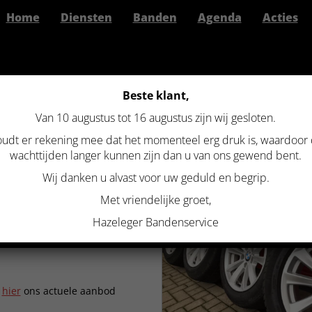
Home
Diensten
Banden
Agenda
Acties
Beste klant,
Van 10 augustus tot 16 augustus zijn wij gesloten.
>
Originele set BMW styling 236 17 inch 5×120 winter run flat F10 F11
udt er rekening mee dat het momenteel erg druk is, waardoor
 SET BMW STYLING 236 17 INC
wachttijden langer kunnen zijn dan u van ons gewend bent.
N FLAT F10 F11
Wij danken u alvast voor uw geduld en begrip.
Met vriendelijke groet,
Hazeleger Bandenservice
k
hier
ons actuele aanbod