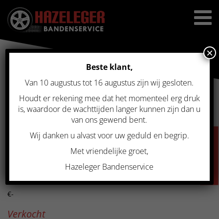
×
Beste klant,
Van 10 augustus tot 16 augustus zijn wij gesloten.
Home
>
Gebruikte velgen
>
Originele velgenset Toyota RAV-4 17
inch 5×114.3 Winter
Houdt er rekening mee dat het momenteel erg druk
ORIGINELE VELGENSET
is, waardoor de wachttijden langer kunnen zijn dan u
van ons gewend bent.
TOYOTA RAV-4 17 INCH
Wij danken u alvast voor uw geduld en begrip.
VACATURES
5×114.3 WINTER
Met vriendelijke groet,
Hazeleger Bandenservice
Prijs
€-
Verkocht