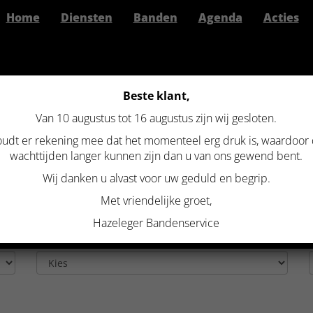
Home
Diensten
Banden
Agenda
Acties
Beste klant,
Van 10 augustus tot 16 augustus zijn wij gesloten.
>
Nissan
udt er rekening mee dat het momenteel erg druk is, waardoor
KTE NISSAN VELGEN
wachttijden langer kunnen zijn dan u van ons gewend bent.
Wij danken u alvast voor uw geduld en begrip.
Met vriendelijke groet,
Hazeleger Bandenservice
Aantal bouten