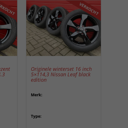
RKOCHT
VERKOCHT
ezent
Originele winterset 16 inch
.3
5×114,3 Nissan Leaf black
edition
Merk:
Type: