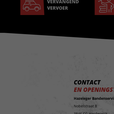
VERVANGEND
VERVOER
CONTACT
EN OPENINGS
Hazeleger Bandenservi
Nobelstraat 8
3846 CG Harderwijk