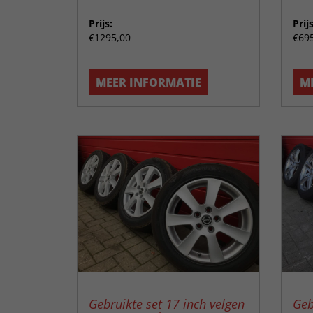
Prijs:
Prijs
€1295,00
€69
MEER INFORMATIE
M
Gebruikte set 17 inch velgen
Geb