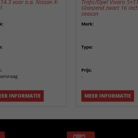
14.3 voor o.a. Nissan X-
Trafic/Opel Vivaro 5×1
l
Glanzend zwart 16 inch
season
k:
Merk:
e:
Type:
:
Prijs:
aanvraag
-
EER INFORMATIE
MEER INFORMATIE