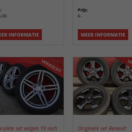
:
Prijs:
5,00
€-
EER INFORMATIE
MEER INFORMATIE
VERKOCHT
VE
ruikte set velgen 19 inch
Originele set Renault