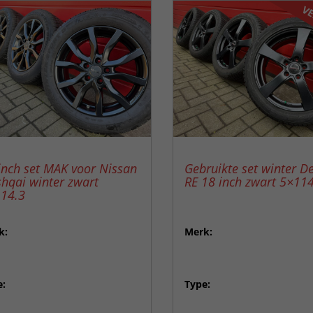
VE
inch set MAK voor Nissan
Gebruikte set winter D
hqai winter zwart
RE 18 inch zwart 5×114
14.3
k:
Merk:
e:
Type: