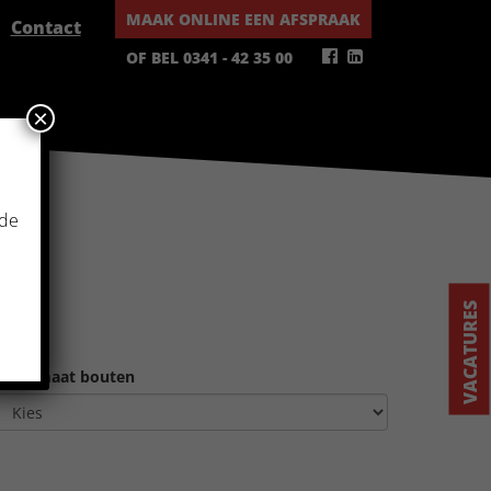
MAAK ONLINE EEN AFSPRAAK
Contact
OF BEL 0341 - 42 35 00
×
 de
VACATURES
Steekmaat bouten