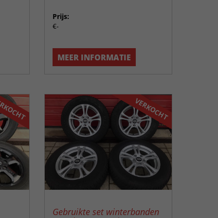
Prijs:
€-
MEER INFORMATIE
RKOCHT
VERKOCHT
Gebruikte set winterbanden