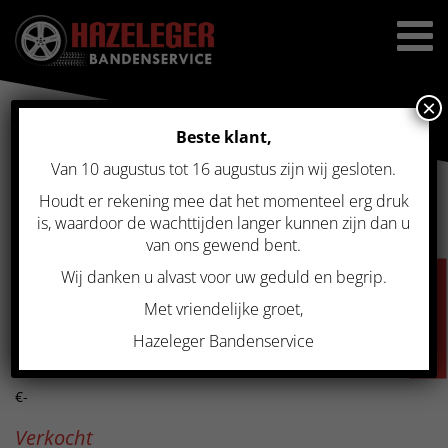
×
Beste klant,
Van 10 augustus tot 16 augustus zijn wij gesloten.
Home
>
Gebruikte velgen
>
Gebruikte set winter Dezent RE 18 inch
zwart 5×114.3
Houdt er rekening mee dat het momenteel erg druk
GEBRUIKTE SET WINTER
is, waardoor de wachttijden langer kunnen zijn dan u
van ons gewend bent.
DEZENT RE 18 INCH ZWART
Wij danken u alvast voor uw geduld en begrip.
VACATURES
5×114.3
Met vriendelijke groet,
Hazeleger Bandenservice
Prijs
€-
Verkocht