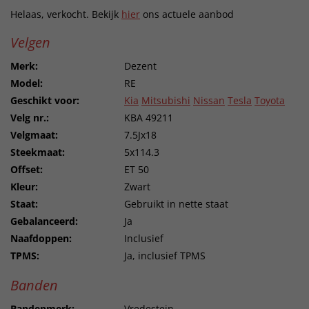
Helaas, verkocht. Bekijk
hier
ons actuele aanbod
Velgen
Merk:
Dezent
Model:
RE
Geschikt voor:
Kia
Mitsubishi
Nissan
Tesla
Toyota
Velg nr.:
KBA 49211
Velgmaat:
7.5Jx18
Steekmaat:
5x114.3
Offset:
ET 50
Kleur:
Zwart
Staat:
Gebruikt in nette staat
Gebalanceerd:
Ja
Naafdoppen:
Inclusief
TPMS:
Ja, inclusief TPMS
Banden
Bandenmerk:
Vredestein