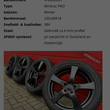
Type:
Wintrac PRO
Seizoen:
Winter
Bandenmaat:
235/45R18
Snelheid- & loadindex:
98V
Staat:
Gebruikt ca 6 mm profiel
3PMSF-symbool:
Ja! (verplicht in Duitsland en
Oostenrijk)
VERKOCHT
VERKOCHT